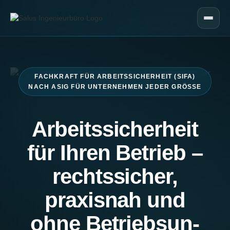
FACHKRAFT FÜR ARBEITSSICHERHEIT (SIFA)
NACH ASIG FÜR UNTERNEHMEN JEDER GRÖSSE
Ar­beits­si­cher­heit
für Ihren Betrieb –
rechtssicher,
praxisnah und
ohne Be­triebs­un­