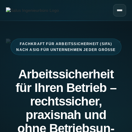
FACHKRAFT FÜR ARBEITSSICHERHEIT (SIFA)
NACH ASIG FÜR UNTERNEHMEN JEDER GRÖSSE
Ar­beits­si­cher­heit
für Ihren Betrieb –
rechtssicher,
praxisnah und
ohne Be­triebs­un­