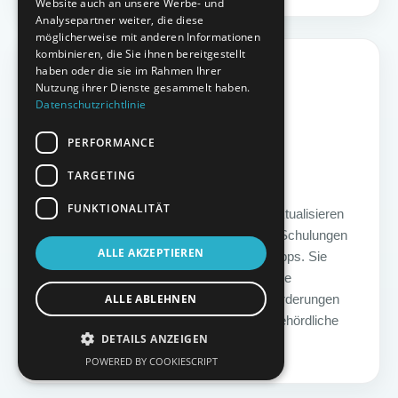
Website auch an unsere Werbe- und
Analysepartner weiter, die diese
möglicherweise mit anderen Informationen
kombinieren, die Sie ihnen bereitgestellt
04
haben oder die sie im Rahmen Ihrer
Nutzung ihrer Dienste gesammelt haben.
Datenschutzrichtlinie
PERFORMANCE
TARGETING
Umsetzung & Dokumentation
FUNKTIONALITÄT
Auf Basis der Ergebnisse erstellen oder aktualisieren
wir alle erforderlichen Dokumente, führen Schulungen
ALLE AKZEPTIEREN
für Sie durch und geben Ihnen hilfreiche Tipps. Sie
erhalten eine vollständige und rechtssichere
ALLE ABLEHNEN
Dokumentation, die den gesetzlichen Anforderungen
entspricht und für interne Zwecke sowie behördliche
DETAILS ANZEIGEN
Prüfungen jederzeit verfügbar ist.
POWERED BY COOKIESCRIPT