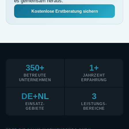
es gemeinsam heraus.
Kostenlose Erstberatung sichern
350+
1+
BETREUTE
JAHRZEHT
UNTERNEHMEN
ERFAHRUNG
DE+NL
3
EINSATZ-
LEISTUNGS-
GEBIETE
BEREICHE