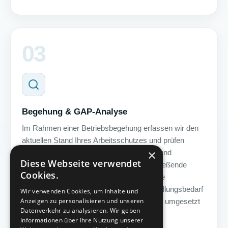
03
Begehung & GAP-Analyse
Im Rahmen einer Betriebsbegehung erfassen wir den
aktuellen Stand Ihres Arbeitsschutzes und prüfen
×
bestehende Dokumentationen, Prozesse und
Diese Webseite verwendet
organisatorische Maßnahmen. Die anschließende
Cookies.
GAP-Analyse zeigt transparent auf, welche
Anforderungen bereits erfüllt sind, wo Handlungsbedarf
Wir verwenden Cookies, um Inhalte und
Anzeigen zu personalisieren und unseren
besteht und welche Maßnahmen priorisiert umgesetzt
Datenverkehr zu analysieren. Wir geben
werden sollten.
Informationen über Ihre Nutzung unserer